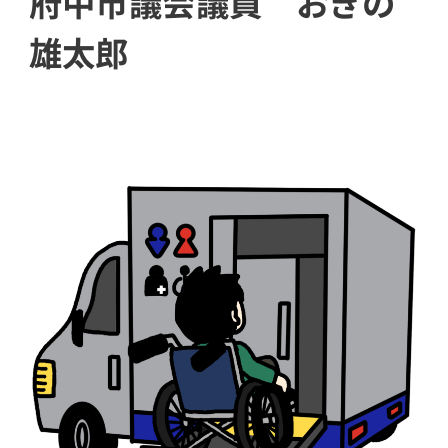
府中市議会議員 おぎの
雄太郎
ram