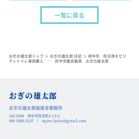
一覧に戻る
おぎの雄太郎トップ
おぎの雄太郎 日記
府中市 防災用モビリ
ティトイレ車両購入 ｜ 府中市議会議員 おぎの雄太郎
おぎの
雄太郎
おぎの雄太郎後援会事務所
183-0034 府中市住吉町2-13-2
090-3089-3187
/
ogino.fuchu@gmail.com