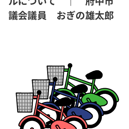
ルについて ｜ 府中市
議会議員 おぎの雄太郎
ram