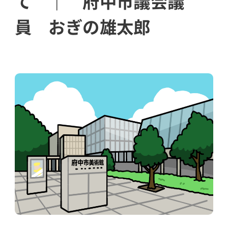
て ｜ 府中市議会議
員 おぎの雄太郎
ram